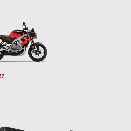
Red
 Gray
57