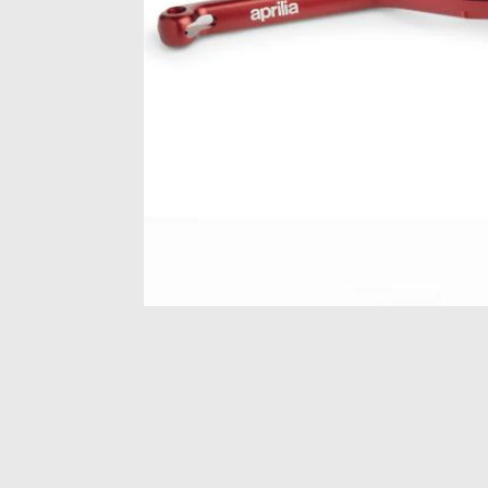
Item
1
of
1