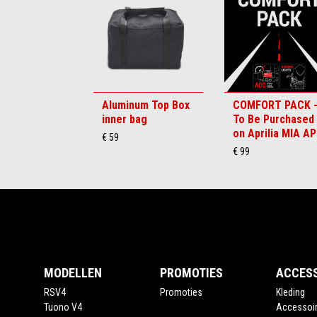
6
Aluminum Top Box
COMFORT PACK 
inner bag
To Be Purchased
on Aprilia MIA A
€ 59
€ 99
Voettekst
MODELLEN
PROMOTIES
ACCES
RSV4
Promoties
Kleding
Tuono V4
Accessoi