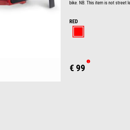
bike. NB. This item is not street l
RED
Red
€ 99