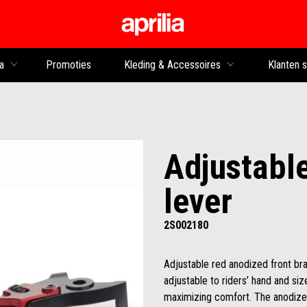
Ga naar de hoofdco
a
Promoties
Kleding & Accessoires
Klanten 
Adjustable
lever
2S002180
Adjustable red anodized front br
adjustable to riders’ hand and siz
maximizing comfort. The anodized