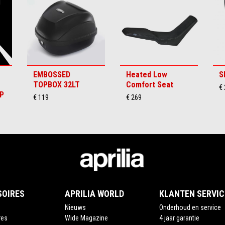
-
EMBOSSED
Heated Low
S
TOPBOX 32LT
Comfort Seat
€
PP
€ 119
€ 269
SOIRES
APRILIA WORLD
KLANTEN SERVIC
Nieuws
Onderhoud en service
res
Wide Magazine
4 jaar garantie