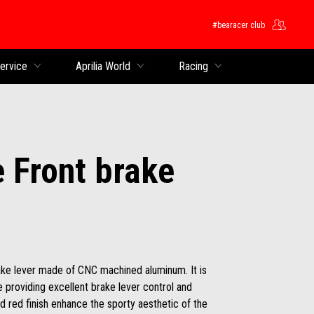
#bearacer club
ntent
service
Aprilia World
Racing
 Front brake
ake lever made of CNC machined aluminum. It is
e providing excellent brake lever control and
 red finish enhance the sporty aesthetic of the