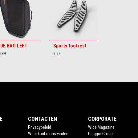
IDE BAG LEFT
Sporty footrest
 239
€ 99
E
CONTACTEN
CORPORATE
Privacybeleid
Wide Magazine
Waar kunt u ons vinden
Piaggio Group