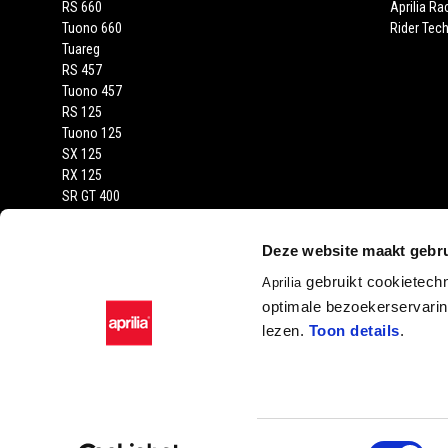
RS 660
Aprilia Ra
Tuono 660
Rider Tech
Tuareg
RS 457
Tuono 457
RS 125
Tuono 125
SX 125
RX 125
SR GT 400
SR GT
SXR
Deze website maakt gebru
gebruikt cookietech
Aprilia
optimale bezoekerservaring
lezen.
Toon details
.
Facebook
Instagram
YouTube
Toestemmingsselectie