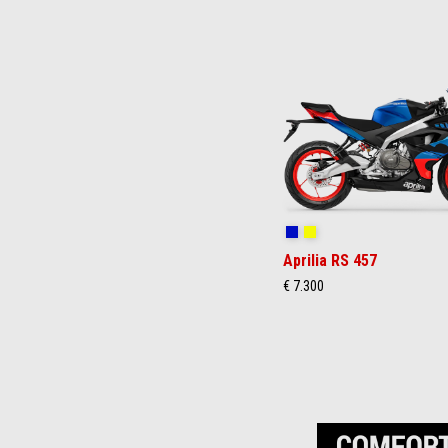
Item
1
of
3
Coral Snake Blue
Arsenic Yellow
Aprilia RS 457
€ 7.300
Item
1
of