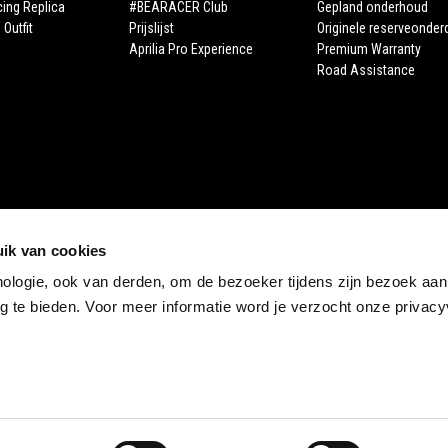
cing Replica
#BEARACER Club
Gepland onderhoud
 Outfit
Prijslijst
Originele reserveonder
Aprilia Pro Experience
Premium Warranty
Road Assistance
ik van cookies
nologie, ook van derden, om de bezoeker tijdens zijn bezoek aan
STORE APRILIA
 te bieden. Voor meer informatie word je verzocht onze privacyv
E-commerce