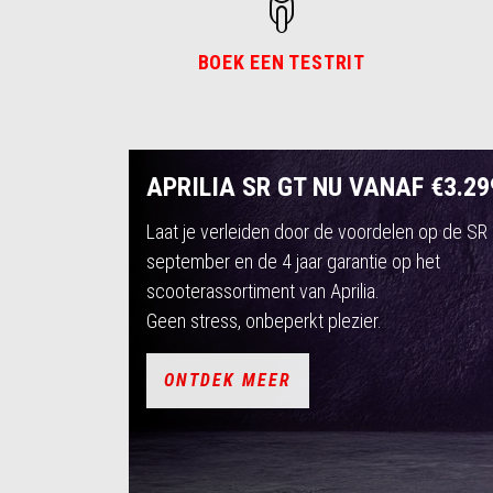
BOEK EEN TESTRIT
APRILIA SR GT NU VANAF €3.29
Laat je verleiden door de voordelen op de SR 
september en de 4 jaar garantie op het
scooterassortiment van Aprilia.
Geen stress, onbeperkt plezier.
ONTDEK MEER