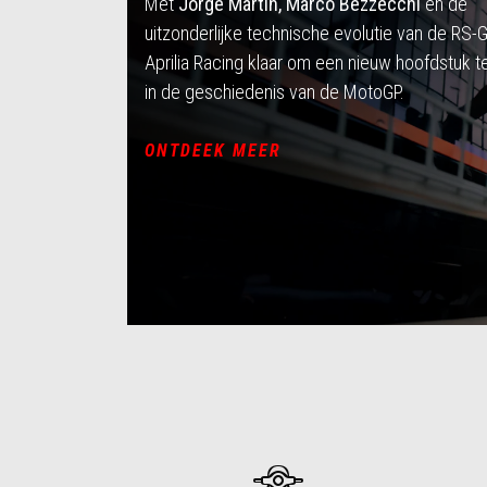
Met
Jorge Martín, Marco Bezzecchi
en de
uitzonderlijke technische evolutie van de RS-
Aprilia Racing klaar om een nieuw hoofdstuk te
in de geschiedenis van de MotoGP.
ONTDEEK MEER