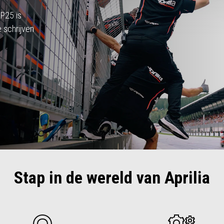
GP25 is
 schrijven
Stap in de wereld van Aprilia