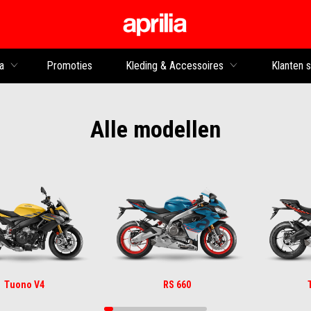
Ga naar de hoofdco
a
Promoties
Kleding & Accessoires
Klanten 
Alle modellen
Tuono V4
RS 660