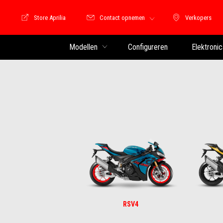
Store Aprilia
Contact opnemen
Verkopers
Store Motoguzzi
Verkopers
ONTDEK MEER
Modellen
Configureren
Elektronic
RSV4