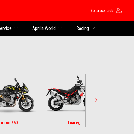
#bearacer club
ntent
service
Aprilia World
Racing
Tuono 660
Tuareg