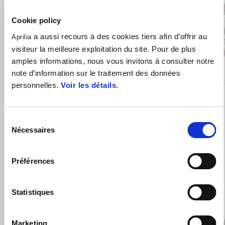
Cookie policy
Précédent
S
a aussi recours à des cookies tiers afin d’offrir au
Aprilia
visiteur la meilleure exploitation du site. Pour de plus
amples informations, nous vous invitons à consulter notre
Hailstorm White
Tornado Green
Rally
note d’information sur le traitement des données
Tuareg 660
Tuareg R
personnelles.
Voir les détails
.
€ 12.300
€ 14.100
Sélection
Accessoires
Nécessaires
du
VOIR TOUS
consentement
Préférences
Item
1
of
6
Statistiques
Marketing