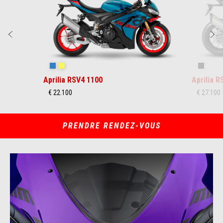
Précédent
S
Stingray Blue
Poison Yellow
Shaked
Aprilia RSV4 1100
Aprilia 
€ 22.100
€ 27.100
PRENDRE RENDEZ-VOUS