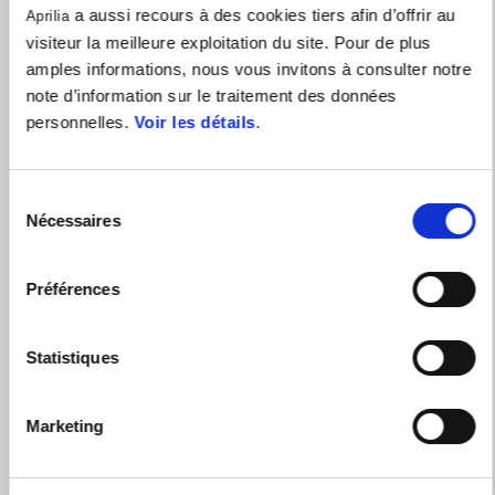
a aussi recours à des cookies tiers afin d’offrir au
Aprilia
visiteur la meilleure exploitation du site. Pour de plus
amples informations, nous vous invitons à consulter notre
RÉSERVER UN ESSAI
TROUVER UN
note d’information sur le traitement des données
CONCESSIONNAIRE
personnelles.
Voir les détails
.
Sélection
Nécessaires
du
consentement
Préférences
CONFIGURER
PRENDRE UN
RENDEZ-VOUS
Statistiques
UNE TECHNOLOGIE A-PRC DE
POINTE
Marketing