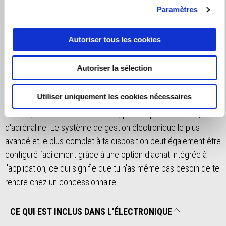
Repousse tes limites et continue à le faire. Les Aprilia RSV4 et
Paramètres
RSV4 Factory sont équipées du système A-PRC, un ensemble
électronique complet qui porte la technologie, la précision et
Autoriser tous les cookies
la sécurité à leur plus haut niveau. Grâce à des composants
adaptatifs et prédictifs qui fonctionnent avec différentes
Autoriser la sélection
logiques de contrôle de la traction, du cabrage et du lacet,
l'algorithme analyse ton style de conduite en temps réel et
Utiliser uniquement les cookies nécessaires
s'adapte de manière dynamique pour fournir une réponse sur
mesure, t'offrant plus de contrôle, plus de performances, plus
d'adrénaline. Le système de gestion électronique le plus
avancé et le plus complet à ta disposition peut également être
configuré facilement grâce à une option d'achat intégrée à
l'application, ce qui signifie que tu n'as même pas besoin de te
rendre chez un concessionnaire.
CE QUI EST INCLUS DANS L'ÉLECTRONIQUE