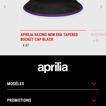
Précédent
S
APRILIA RACING NEW ERA TAPERED
BODYWAR
BUCKET CAP BLACK
€ 95
€ 37
Bas de page
MODÈLES
PROMOTIONS