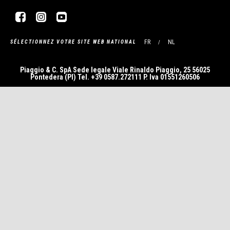
Facebook
Instagram
YouTube
FR
NL
SÉLECTIONNEZ VOTRE SITE WEB NATIONAL
Piaggio & C. SpA Sede legale Viale Rinaldo Piaggio, 25 56025
Pontedera (PI) Tel. +39 0587.272111 P. Iva 01551260506