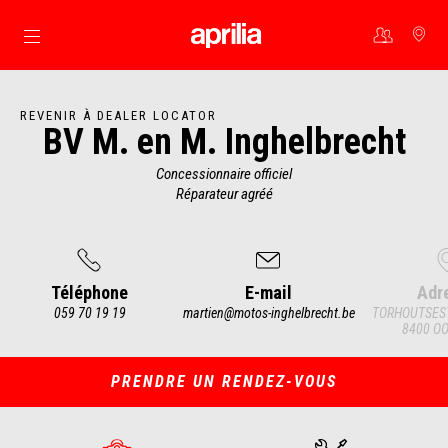
Aller au contenu principal
REVENIR À DEALER LOCATOR
BV M. en M. Inghelbrecht
Concessionnaire officiel
Réparateur agréé
Téléphone
E-mail
Adr
059 70 19 19
martien@motos-inghelbrecht.be
TORHOUTSES
8400 O
Item
1
of
4
PRENDRE UN RENDEZ-VOUS