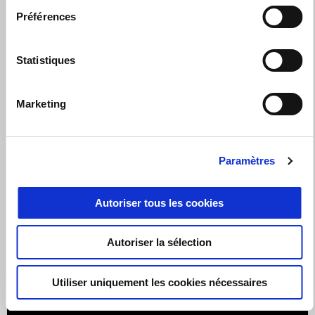
Préférences
Statistiques
Marketing
Paramètres
Autoriser tous les cookies
Autoriser la sélection
Valable jusqu'au
31 août 2026
RS 660 avec 2 ans de garantie supplémentaire et €1.000
Utiliser uniquement les cookies nécessaires
de remise à l'achat d'un véhicule d'occasion ou €1.000
de remise sur les accessoires