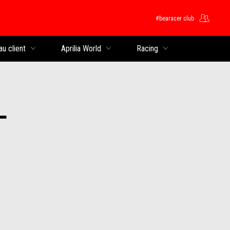
#bearacer club
rincipal
au client
Aprilia World
Racing
L