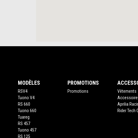
Bas de page
MODÈLES
PROMOTIONS
ACCESS
RSV4
Promotions
Vêtements
Tuono V4
Accessoire
RS 660
Aprilia Rac
Tuono 660
Rider Tech O
Tuareg
RS 457
Tuono 457
RS 125