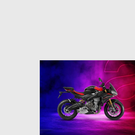
1
of
3