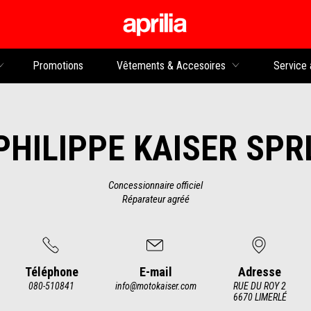
Aller au contenu p
rs
Promotions
Vêtements & Accesoires
Service 
PHILIPPE KAISER SPR
Concessionnaire officiel
Réparateur agréé
Téléphone
E-mail
Adresse
080-510841
info@motokaiser.com
RUE DU ROY 2
6670 LIMERLÉ