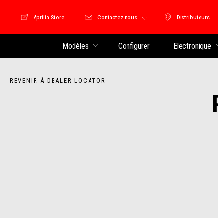
Aprilia Store
Contactez nous
Distributeurs
Store Motoguzzi
Distributeu
Modèles
Configurer
Electronique
REVENIR À DEALER LOCATOR
Item