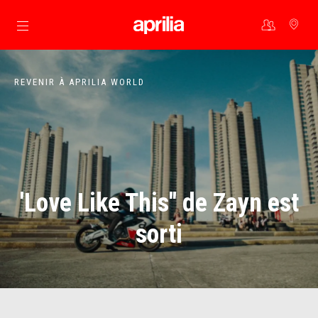
Aller au contenu principal
REVENIR À APRILIA WORLD
'Love Like This'' de Zayn est
sorti