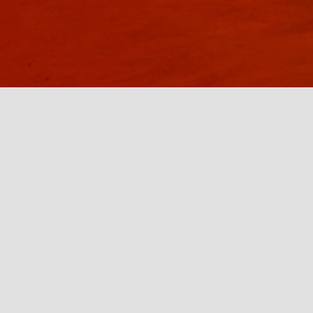
"RS 660 : le coup de foudre à chaque
fois "