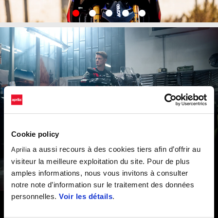
item
item
item
item
item
0
1
2
3
4
Item
Item
1
1
of
of
5
5
Cookie policy
a aussi recours à des cookies tiers afin d’offrir au
Aprilia
visiteur la meilleure exploitation du site. Pour de plus
amples informations, nous vous invitons à consulter
notre note d’information sur le traitement des données
personnelles.
Voir les détails
.
Aprilia Tuareg Rally