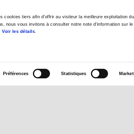
utfit
Liste the prix
Pièces de rechange d'ori
Aprilia Pro Experience
Premium Warranty
Assistance routière
 cookies tiers afin d’offrir au visiteur la meilleure exploitation du
s, nous vous invitons à consulter notre note d’information sur le
.
Voir les détails
.
Préférences
Statistiques
Market
STORE APRILIA
E-commerce