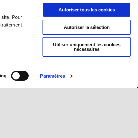
gine
Campagnes de rappel
Autoriser tous les cookies
 site. Pour
 traitement
Autoriser la sélection
Utiliser uniquement les cookies
nécessaires
ing
Paramètres
FR
NL
SÉLECTIONNEZ VOTRE SITE WEB NATIONAL