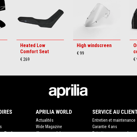
Heated Low
High windscreen
O
Comfort Seat
c
€ 99
€ 269
€ 
OIRES
APRILIA WORLD
SERVICE AU CLIEN
Actualités
Entretien et maintenance
s
Wide Magazine
Garantie 4 ans
ing Replica
#bearacer club
Entretien programmé