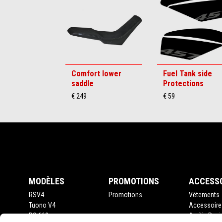
6
Comfort lower
Fuel Tank side
saddle
Protections
€ 249
€ 59
Bas de page
MODÈLES
PROMOTIONS
ACCESS
RSV4
Promotions
Vêtements
Tuono V4
Accessoire
RS 660
Aprilia Rac