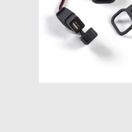
Item
1
of
1