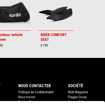
utdoor vehicle
RIDER COMFORT
over
SEAT
99
€ 199
T
NOUS CONTACTER
SOCIÉTÉ
Politique de Confidentialité
Wide Magazine
Nous trouver
Piaggio Group
Service Client
Accessibility