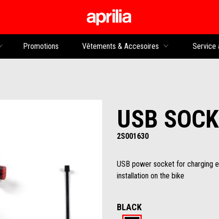
Aller au contenu p
rs
Promotions
Vêtements & Accesoires
Service 
USB SOCK
2S001630
USB power socket for charging el
installation on the bike
BLACK