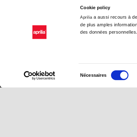
Tuono 660
Rider Tech O
Cookie policy
Tuareg
RS 457
a aussi recours à des
Aprilia
Tuono 457
de plus amples information
RS 125
des données personnelles
Tuono 125
SX 125
RX 125
SR GT 400
SR GT
SXR
Sélection
Nécessaires
du
consentement
Facebook
Instagram
YouTube