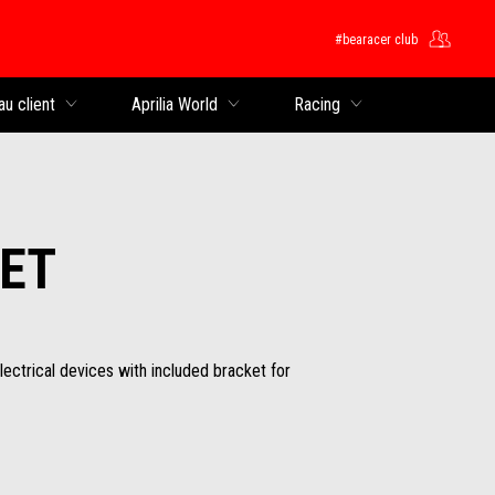
#bearacer club
rincipal
au client
Aprilia World
Racing
ET
ectrical devices with included bracket for