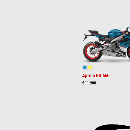
Item
1
of
3
Blue Marlin
Venom Yellow
Aprilia RS 660
€ 11.900
Item
1
of