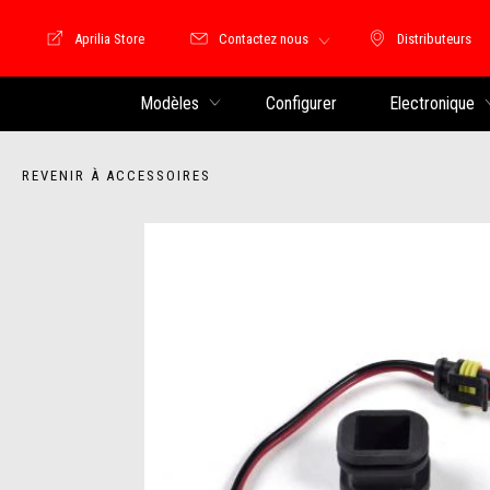
Aprilia Store
Contactez nous
Distributeurs
Store Motoguzzi
Distributeu
Modèles
Configurer
Electronique
REVENIR À ACCESSOIRES