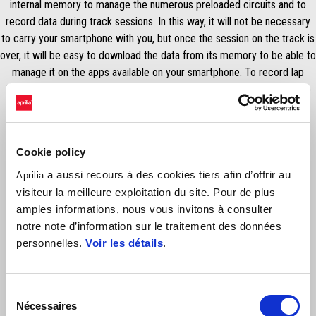
internal memory to manage the numerous preloaded circuits and to
record data during track sessions. In this way, it will not be necessary
to carry your smartphone with you, but once the session on the track is
over, it will be easy to download the data from its memory to be able to
manage it on the apps available on your smartphone. To record lap
times on the track without using a smartphone, it will be necessary to
connect the Aprilia MIA to the GPS sensor (code 2S002389) to be
purchased separately.
Cookie policy
a aussi recours à des cookies tiers afin d’offrir au
Aprilia
visiteur la meilleure exploitation du site. Pour de plus
amples informations, nous vous invitons à consulter
notre note d’information sur le traitement des données
personnelles.
Voir les détails
.
Sélection
Item
Nécessaires
du
1