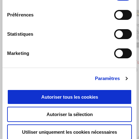
of
consentement
8
Préférences
Précédent
S
Statistiques
Marketing
Stingray Blue
Poison Yellow
Scorpio
Sha
Aprilia RSV4 1100
Aprilia 
€ 22.100
€ 18.100
Paramètres
VOIR TOUS
Autoriser tous les cookies
Item
1
Autoriser la sélection
of
APRILIA MIA
6
€ 159
Utiliser uniquement les cookies nécessaires