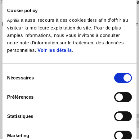
For long range ride or touring experience in bad weather conditions, the
touring windscreen is a compulsory accessory: improve the
Cookie policy
Aerodynamic protection with no compromize on the air resistance.
a aussi recours à des cookies tiers afin d’offrir au
Aprilia
Ensure a full clear visibility for a long time and strong resistence aginst
visiteur la meilleure exploitation du site. Pour de plus
weather conditions.
amples informations, nous vous invitons à consulter
notre note d’information sur le traitement des données
personnelles.
Voir les détails
.
Sélection
Nécessaires
du
consentement
Préférences
VOIR TOUS
Item
Statistiques
1
of
6
Marketing