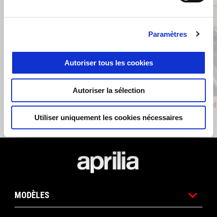
Paramètres
Précédent
S
Autoriser tous les cookies
Autoriser la sélection
Fuel Tank Central Protection
Off-Road
€ 39
€ 69
Utiliser uniquement les cookies nécessaires
Bas de page
MODÈLES