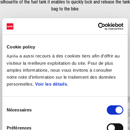
silhouette of the fuel tank it enables to quickly lock and release the tank
bag to the bike
Cookie policy
a aussi recours à des cookies tiers afin d’offrir au
Aprilia
visiteur la meilleure exploitation du site. Pour de plus
amples informations, nous vous invitons à consulter
notre note d’information sur le traitement des données
Item
personnelles.
Voir les détails
.
1
of
8
Sélection
Nécessaires
du
consentement
Précédent
S
Préférences