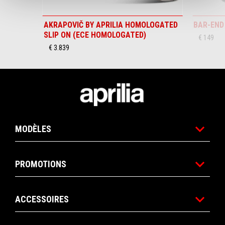
AKRAPOVIČ BY APRILIA HOMOLOGATED
BAR-END
SLIP ON (ECE HOMOLOGATED)
€ 149
€ 3.839
Bas de page
MODÈLES
PROMOTIONS
ACCESSOIRES