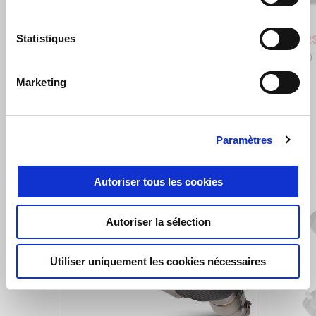
Blue Marlin
Venom Yellow
Shaked
Statistiques
Aprilia RS 660
Aprilia R
€ 11.900
€ 14.100
Marketing
VOIR TOUS
Paramètres
Item
1
of
6
Autoriser tous les cookies
Autoriser la sélection
Utiliser uniquement les cookies nécessaires
Précédent
S