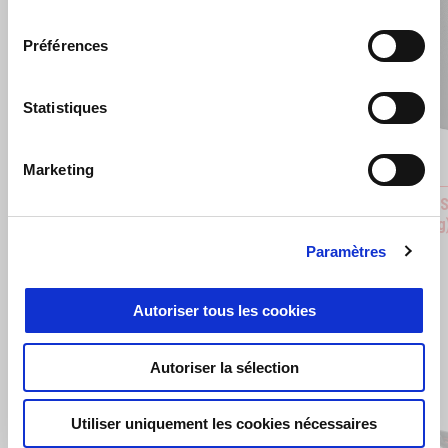
consentement
Préférences
Précédent
S
Statistiques
Marketing
Air Filter – High Performance Filtration
BACKRES
stitching
€ 89
€ 99
Paramètres
Autoriser tous les cookies
Autoriser la sélection
Item
1
of
2
Utiliser uniquement les cookies nécessaires