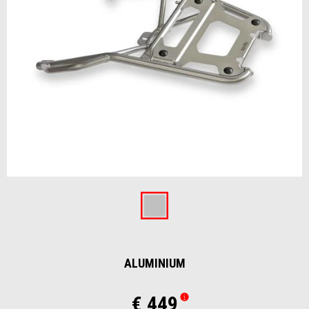
Item
1
of
Aluminium
1
ALUMINIUM
€ 449