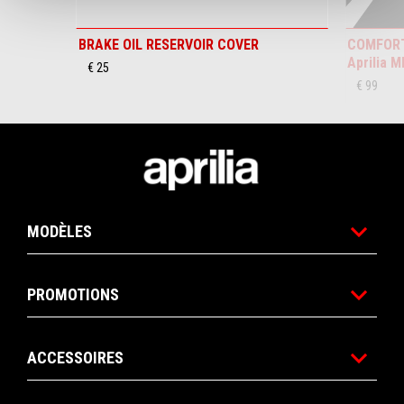
BRAKE OIL RESERVOIR COVER
COMFORT
Aprilia 
€ 25
€ 99
Bas de page
MODÈLES
PROMOTIONS
ACCESSOIRES