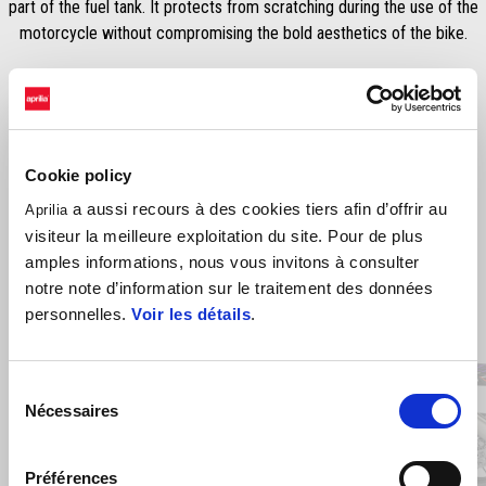
part of the fuel tank. It protects from scratching during the use of the
motorcycle without compromising the bold aesthetics of the bike.
Cookie policy
a aussi recours à des cookies tiers afin d’offrir au
Aprilia
visiteur la meilleure exploitation du site. Pour de plus
amples informations, nous vous invitons à consulter
notre note d’information sur le traitement des données
Item
personnelles.
Voir les détails
.
1
of
4
Sélection
Nécessaires
du
consentement
Précédent
S
Préférences