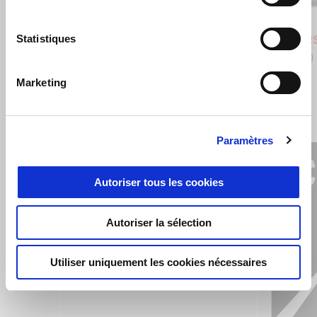
Stingray Blue
Poison Yellow
Shaked
Statistiques
Aprilia RSV4 1100
Aprilia 
€ 22.100
€ 27.100
Marketing
VOIR TOUS
Paramètres
Item
1
of
6
Autoriser tous les cookies
Autoriser la sélection
Utiliser uniquement les cookies nécessaires
Précédent
S