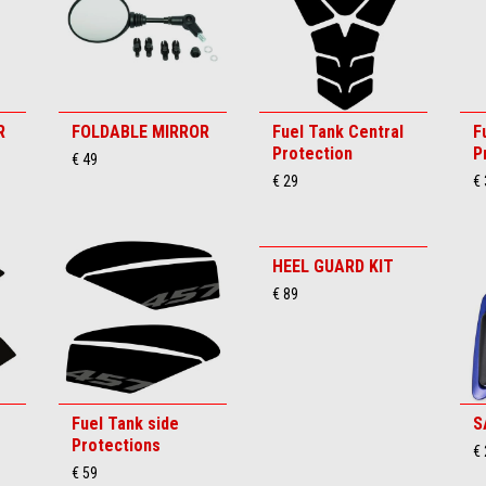
R
FOLDABLE MIRROR
Fuel Tank Central
F
Protection
P
€ 49
€ 29
€ 
HEEL GUARD KIT
€ 89
Fuel Tank side
S
Protections
€
€ 59