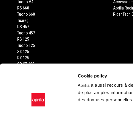
Tuono V4
Accessoire
RS 660
Aprilia Rac
Tuono 660
Rider Tech O
Tuareg
RS 457
Tuono 457
RS 125
Tuono 125
SX 125
RX 125
SR GT 400
SR GT
Cookie policy
SXR
a aussi recours à des
Aprilia
de plus amples information
des données personnelles
Facebook
Instagram
YouTube