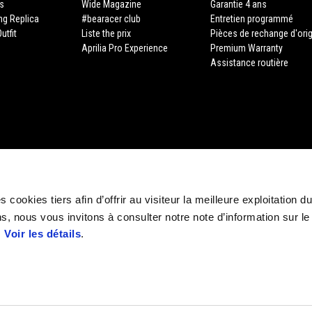
s
Wide Magazine
Garantie 4 ans
ing Replica
#bearacer club
Entretien programmé
utfit
Liste the prix
Pièces de rechange d'ori
Aprilia Pro Experience
Premium Warranty
Assistance routière
 cookies tiers afin d’offrir au visiteur la meilleure exploitation du
s, nous vous invitons à consulter notre note d’information sur le
STORE APRILIA
.
Voir les détails
.
E-commerce