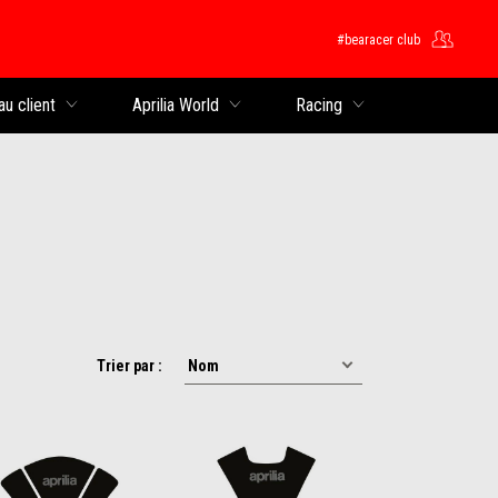
#bearacer club
rincipal
au client
Aprilia World
Racing
Trier par :