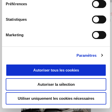
Préférences
Stingray Blue
Poison Yellow
Shaked
Aprilia RSV4 1100
Aprilia 
Statistiques
€ 22.100
€ 27.100
Marketing
VOIR TOUS
Item
1
Paramètres
of
6
Autoriser tous les cookies
Autoriser la sélection
Précédent
S
Utiliser uniquement les cookies nécessaires