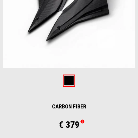
Item
1
of
Carbon fiber
1
CARBON FIBER
€ 379