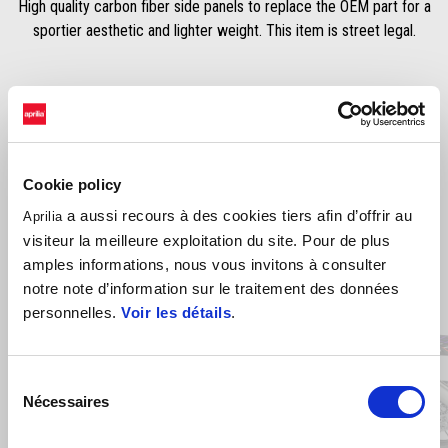
High quality carbon fiber side panels to replace the OEM part for a
sportier aesthetic and lighter weight. This item is street legal.
Cookie policy
a aussi recours à des cookies tiers afin d’offrir au
Aprilia
visiteur la meilleure exploitation du site. Pour de plus
amples informations, nous vous invitons à consulter
Item
notre note d’information sur le traitement des données
1
of
personnelles.
Voir les détails
.
4
Sélection
Nécessaires
du
Précédent
S
consentement