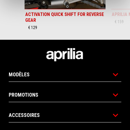
ACTIVATION QUICK SHIFT FOR REVERSE
APRILIA
GEAR
€ 159
€ 129
Bas de page
MODÈLES
PROMOTIONS
ACCESSOIRES