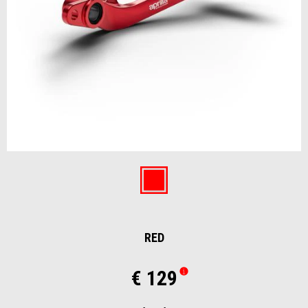
Item
1
of
Red
1
RED
€ 129