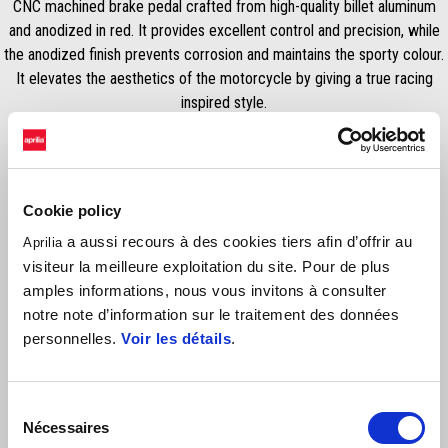
CNC machined brake pedal crafted from high-quality billet aluminum
and anodized in red. It provides excellent control and precision, while
the anodized finish prevents corrosion and maintains the sporty colour.
It elevates the aesthetics of the motorcycle by giving a true racing
inspired style.
Cookie policy
a aussi recours à des cookies tiers afin d’offrir au
Aprilia
visiteur la meilleure exploitation du site. Pour de plus
amples informations, nous vous invitons à consulter
notre note d’information sur le traitement des données
VOIR TOUS
personnelles.
Voir les détails
.
Item
1
of
6
Sélection
Nécessaires
du