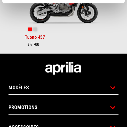
Piranha Red
Puma Gray
Tuono 457
€ 6.700
Bas de page
MODÈLES
PROMOTIONS