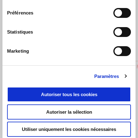
consentement
Préférences
Précédent
S
Statistiques
Marketing
AIR INTAKE BRAKING SYSTEM
APRILIA
€ 319
€ 159
Paramètres
Autoriser tous les cookies
Autoriser la sélection
Item
1
of
1
Utiliser uniquement les cookies nécessaires