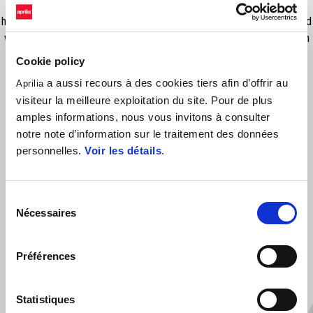
Style meets functionality, with these easy-to-mount passenger grab
handles perfectly integrated with the appearance of the bike. Designed
with an ergonomics that help riders to feel comfortable and safe even
on longer journeys
Cookie policy
a aussi recours à des cookies tiers afin d’offrir au
Aprilia
visiteur la meilleure exploitation du site. Pour de plus
amples informations, nous vous invitons à consulter
notre note d’information sur le traitement des données
personnelles.
Voir les détails
.
Sélection
Nécessaires
VOIR TOUS
du
consentement
Item
1
Préférences
of
6
Statistiques