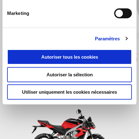
Marketing
Précédent
S
Paramètres
Autoriser tous les cookies
APRILIA MIA MULTIMEDIA PLATFORM
CARBON
€ 159
€ 299
Autoriser la sélection
Utiliser uniquement les cookies nécessaires
Item
1
of
1