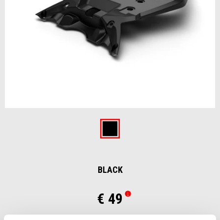
Item
1
of
Black
1
BLACK
€ 49