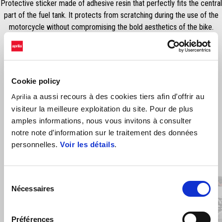
Protective sticker made of adhesive resin that perfectly fits the central
part of the fuel tank. It protects from scratching during the use of the
motorcycle without compromising the bold aesthetics of the bike.
Cookie policy
a aussi recours à des cookies tiers afin d’offrir au
Aprilia
visiteur la meilleure exploitation du site. Pour de plus
amples informations, nous vous invitons à consulter
notre note d’information sur le traitement des données
personnelles.
Voir les détails
.
Item
1
of
5
Sélection
Nécessaires
du
consentement
Précédent
S
Préférences