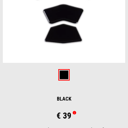
Item
1
of
Black
1
BLACK
€ 39