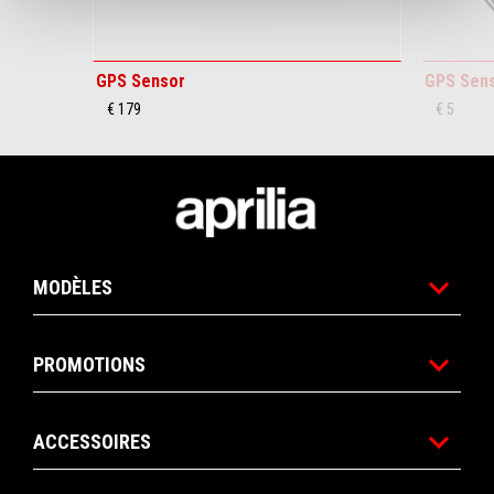
GPS Sensor
GPS Sens
€ 179
€ 5
Bas de page
MODÈLES
PROMOTIONS
ACCESSOIRES