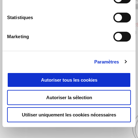
Blue Marlin
Venom Yellow
Shaked
Statistiques
Aprilia RS 660
Aprilia R
€ 11.900
€ 14.100
Marketing
VOIR TOUS
Paramètres
Item
1
of
Autoriser tous les cookies
6
Autoriser la sélection
Utiliser uniquement les cookies nécessaires
Précédent
S