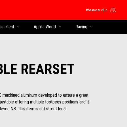
#bearacer club
rincipal
au client
Aprilia World
Racing
BLE REARSET
C machined aluminum developed to ensure a great
 adjustable offering multiple footpegs positions and it
ever. NB. This item is not street legal