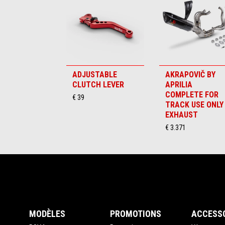
6
ADJUSTABLE
AKRAPOVIČ BY
CLUTCH LEVER
APRILIA
COMPLETE FOR
€ 39
TRACK USE ONLY
EXHAUST
€ 3.371
Bas de page
MODÈLES
PROMOTIONS
ACCESS