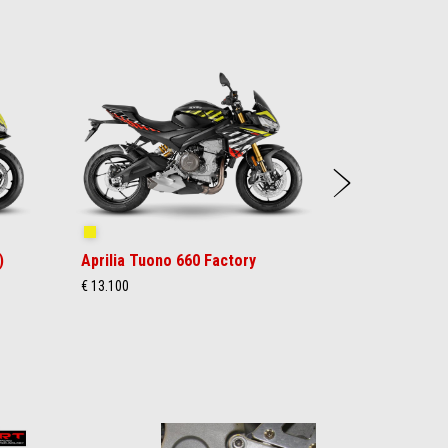
Suiva
Shakedown Yellow
)
Aprilia Tuono 660 Factory
€ 13.100