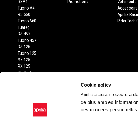
RSV4
Promotions
Vêtements
Tuono V4
Accessoire
RS 660
Aprilia Rac
Tuono 660
Rider Tech O
Tuareg
RS 457
Tuono 457
RS 125
Tuono 125
SX 125
RX 125
SR GT 400
SR GT
Cookie policy
SXR
a aussi recours à des
Aprilia
de plus amples information
des données personnelles