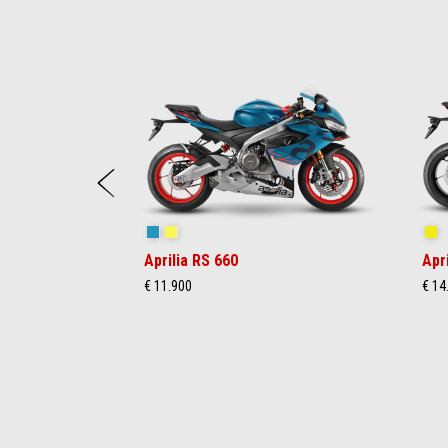
Item
1
of
5
Précédent
Blue Marlin
Venom Yellow
Sh
Aprilia RS 660
Apr
€ 11.900
€ 14
Item
1
of