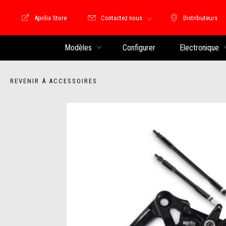
Aprilia Store
Contactez nous
Distributeurs
Store Motoguzzi
Distributeu
Modèles
Configurer
Electronique
REVENIR À ACCESSOIRES