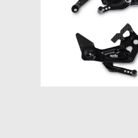
Item
1
of
1