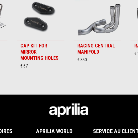
CAP KIT FOR
RACING CENTRAL
R
MIRROR
MANIFOLD
€ 
MOUNTING HOLES
€ 350
€ 67
OIRES
APRILIA WORLD
SERVICE AU CLIEN