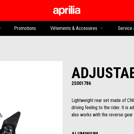
Aller au contenu p
rs
Promotions
Vêtements & Accesoires
Service 
ADJUSTA
2S001786
Lightweight rear set made of CN
driving feeling to the rider. It is
also works with the reverse gear l
ALUMINIUM