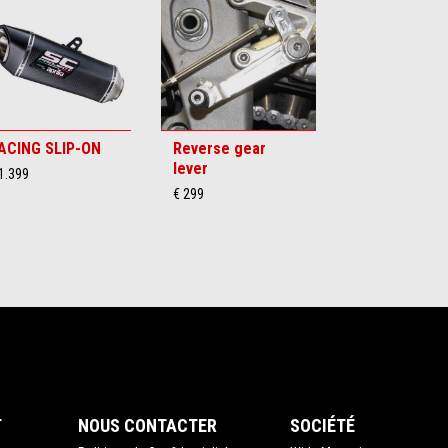
ACING SLIP-ON
Reverse gear
lever
1.399
€ 299
T
NOUS CONTACTER
SOCIÉTÉ