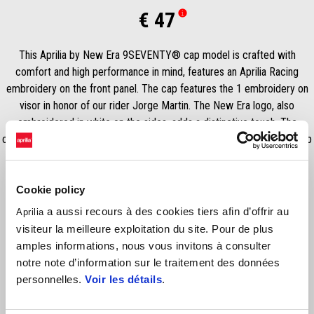
€ 47
This Aprilia by New Era 9SEVENTY® cap model is crafted with
comfort and high performance in mind, features an Aprilia Racing
embroidery on the front panel. The cap features the 1 embroidery on
visor in honor of our rider Jorge Martin. The New Era logo, also
embroidered in white on the sides, adds a distinctive touch. The
contrasting red undervisor, with purple eyelets combined with the snap
adjustable closure complete this versatile accessory.
Cookie policy
a aussi recours à des cookies tiers afin d’offrir au
Aprilia
visiteur la meilleure exploitation du site. Pour de plus
amples informations, nous vous invitons à consulter
notre note d’information sur le traitement des données
personnelles.
Voir les détails
.