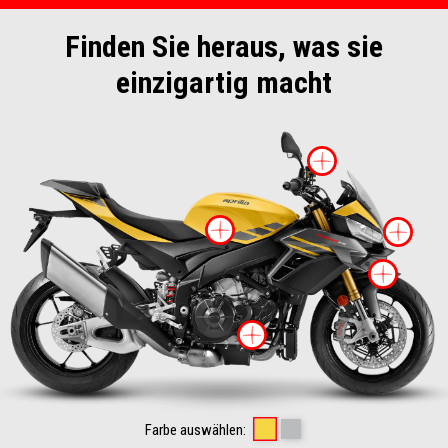
Finden Sie heraus, was sie
einzigartig macht
mehr Inf
mehr Information
me
meh
mehr Informati
Scorpion Yellow
Shark Grey
Farbe auswählen: