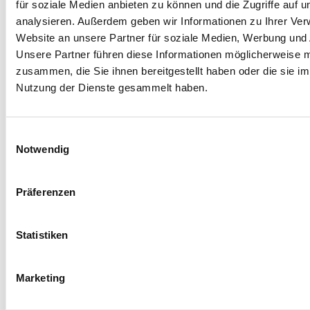
für soziale Medien anbieten zu können und die Zugriffe auf 
analysieren. Außerdem geben wir Informationen zu Ihrer Ve
Website an unsere Partner für soziale Medien, Werbung und 
Unsere Partner führen diese Informationen möglicherweise m
zusammen, die Sie ihnen bereitgestellt haben oder die sie i
Nutzung der Dienste gesammelt haben.
ATC
Einwilligungsauswahl
Aprilia Traction Control
Notwendig
Die in 8 Stufen einstellbare Traktionskontrolle arbeitet in Synergie
mit der ASC (Aprilia Slide Control), die in 3 unabhängigen Stufen
einstellbar ist.
Präferenzen
Statistiken
AWC
Marketing
Aprilia Wheelie Control
Wheelie-Kontrollsystem, das auf drei Ebenen einstellbar ist, mit