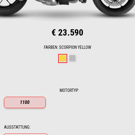
€ 23.590
FARBEN
:
SCORPION YELLOW
Scorpion Yellow
Shark Grey
MOTORTYP
:
1100
AUSSTATTUNG
: