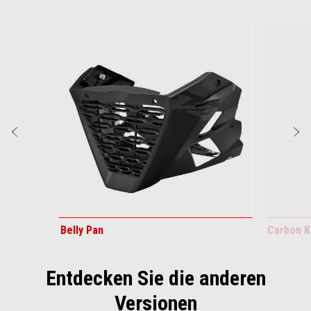
Item
1
of
6
zurück
w
Belly Pan
Carbon K
Entdecken Sie die anderen
Versionen