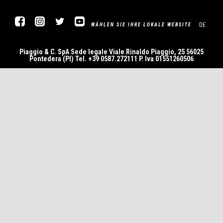
Facebook
Instagram
Twitter
YouTube
DE
WÄHLEN SIE IHRE LOKALE WEBSITE
Piaggio & C. SpA Sede legale Viale Rinaldo Piaggio, 25 56025
Pontedera (PI) Tel. +39 0587.272111 P. Iva 01551260506