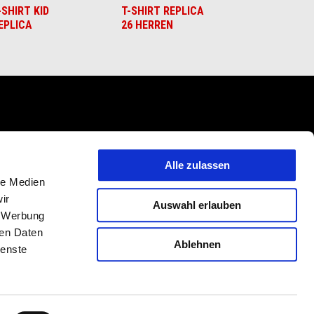
-SHIRT KID
T-SHIRT REPLICA
EPLICA
26 HERREN
KONTAKTE
CORPORATE
Alle zulassen
e
Kundenservice
Wide Magazine
le Medien
ie
Datenschutz
Piaggio Group
ir
Auswahl erlauben
ranty
Impressum
Accessibility
, Werbung
Recall campaign
ren Daten
Ablehnen
ienste