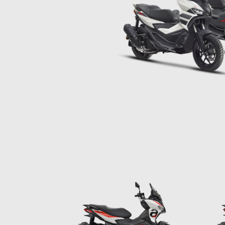
Item
1
of
5