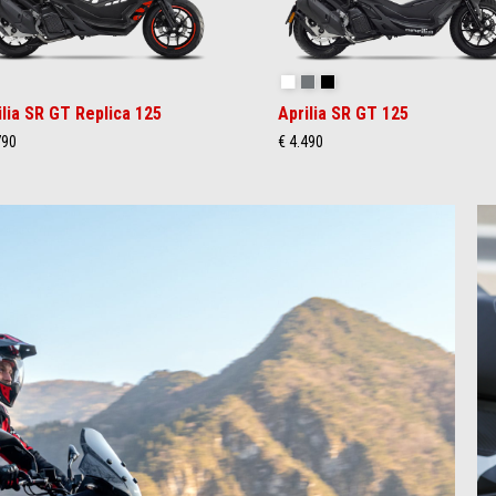
 Replica
Opalescent Light
Street Grey
Aprilia Black
ilia SR GT Replica 125
Aprilia SR GT 125
790
€ 4.490