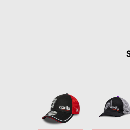
Item
1
of
6