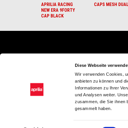
APRILIA RACING
CAPS MESH DUA
NEW ERA 9FORTY
CAP BLACK
Fußnote
MODELLE
ANGEBOTE
ZU
Diese Webseite verwende
RSV4
Angebote
Bekl
Wir verwenden Cookies, um
Tuono V4
Zub
anbieten zu können und di
RS 660
Apri
Informationen zu Ihrer Ve
Tuono 660
Ride
und Analysen weiter. Unse
Tuareg
zusammen, die Sie ihnen b
RS 457
gesammelt haben.
Tuono 457
RS 125
Tuono
SX 125
Einwilligungsauswahl