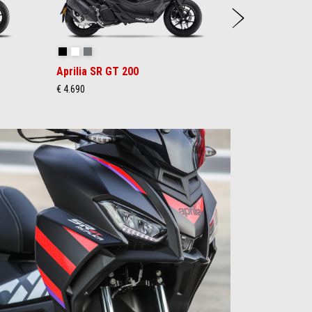
weite
Aprilia Black
Opalescent Light
Street Grey
Aprilia SR GT 200
€ 4.690