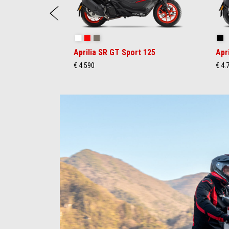
zurück
Space White
Red Raceway
Savana Grey
GP
Aprilia SR GT Sport 125
Apr
€ 4.590
€ 4.