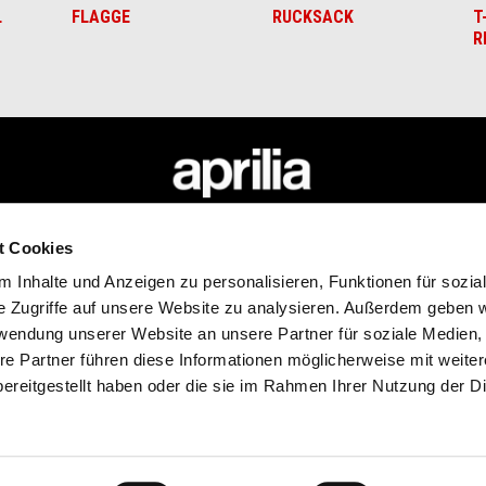
L
FLAGGE
RUCKSACK
T
R
BEHÖR
APRILIA WORLD
SERVICE
t Cookies
eidung
News
Kundenservic
 Inhalte und Anzeigen zu personalisieren, Funktionen für sozia
ehör
Aprilia Racers Days
4 jahre garant
e Zugriffe auf unsere Website zu analysieren. Außerdem geben w
lia Racing Replica
Garantie Verlängerung
Premium war
rwendung unserer Website an unsere Partner für soziale Medien
r Tech Outfit
Wide Magazine
re Partner führen diese Informationen möglicherweise mit weite
#bearacer club
ereitgestellt haben oder die sie im Rahmen Ihrer Nutzung der D