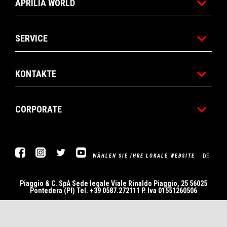
APRILIA WORLD
SERVICE
KONTAKTE
CORPORATE
Facebook
Instagram
Twitter
YouTube
DE
WÄHLEN SIE IHRE LOKALE WEBSITE
Piaggio & C. SpA Sede legale Viale Rinaldo Piaggio, 25 56025
Pontedera (PI) Tel. +39 0587.272111 P. Iva 01551260506