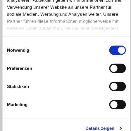
analysieren. Außerdem geben wir Informationen zu Ihrer
gültig bis
30 September 2026
Verwendung unserer Website an unsere Partner für
aprilia Tuono V4 Touring - AKTION € 17.990
soziale Medien, Werbung und Analysen weiter. Unsere
Partner führen diese Informationen möglicherweise mit
weiteren Daten zusammen, die Sie ihnen bereitgestellt
haben oder die sie im Rahmen Ihrer Nutzung der Dienste
gesammelt haben.
Einwilligungsauswahl
Notwendig
Präferenzen
Statistiken
Marketing
Details zeigen