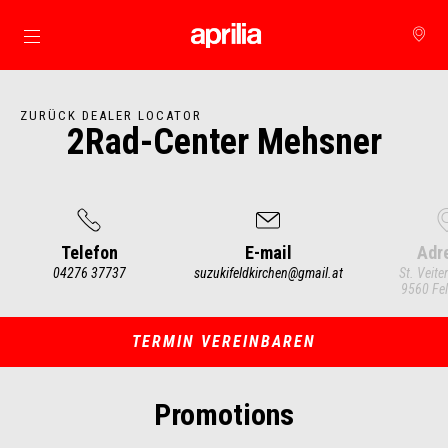
zurück zum Hauptinhalt
ZURÜCK DEALER LOCATOR
2Rad-Center Mehsner
Telefon
E-mail
Adr
04276 37737
suzukifeldkirchen@gmail.at
St. Veite
9560 Fel
Item
1
of
3
TERMIN VEREINBAREN
Promotions