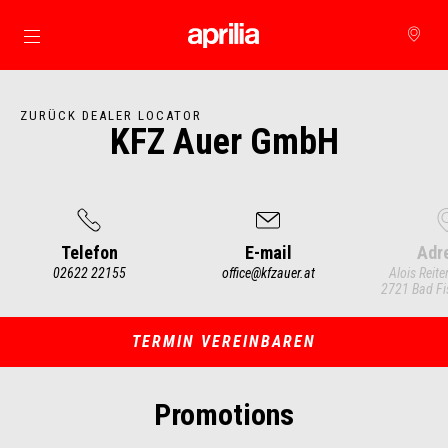
zurück zum Hauptinhalt
ZURÜCK DEALER LOCATOR
KFZ Auer GmbH
Telefon
E-mail
Adr
02622 22155
office@kfzauer.at
Alois Reite
2721 Bad Fi
Item
1
of
3
TERMIN VEREINBAREN
Promotions