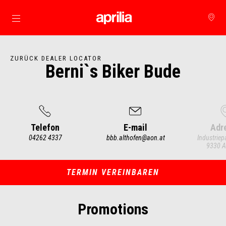
zurück zum Hauptinhalt
ZURÜCK DEALER LOCATOR
Berni`s Biker Bude
Telefon
E-mail
Adr
04262 4337
bbb.althofen@aon.at
Industriep
9330 A
Item
1
of
3
TERMIN VEREINBAREN
Promotions