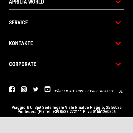
APRILIA WORLD
SERVICE
KONTAKTE
CORPORATE
Facebook
Instagram
Twitter
YouTube
DE
WÄHLEN SIE IHRE LOKALE WEBSITE
Piaggio & C. SpA Sede legale Viale Rinaldo Piaggio, 25 56025
Pontedera (PI) Tel. +39 0587.272111 P. Iva 01551260506