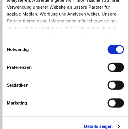
analysieren. Außerdem geben wir Informationen zu Ihrer
gültig bis
30 September 2026
Verwendung unserer Website an unsere Partner für
aprilia Tuono V4 Touring - AKTION € 17.990
soziale Medien, Werbung und Analysen weiter. Unsere
Partner führen diese Informationen möglicherweise mit
weiteren Daten zusammen, die Sie ihnen bereitgestellt
haben oder die sie im Rahmen Ihrer Nutzung der Dienste
gesammelt haben.
Einwilligungsauswahl
Notwendig
Präferenzen
Statistiken
Marketing
Details zeigen