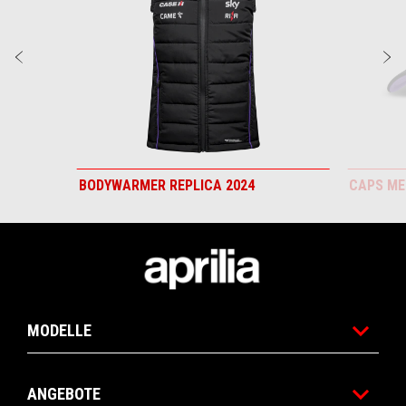
zurück
w
BODYWARMER REPLICA 2024
CAPS ME
Fußnote
MODELLE
ANGEBOTE