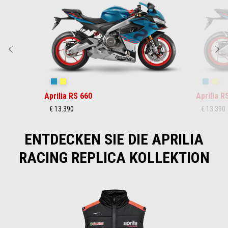
zurück
w
Blue Marlin
Venom Yellow
Blue Ma
Ven
Aprilia RS 660
Aprilia R
€ 13.390
€ 13.390
ENTDECKEN SIE DIE APRILIA
RACING REPLICA KOLLEKTION
Item
1
of
2