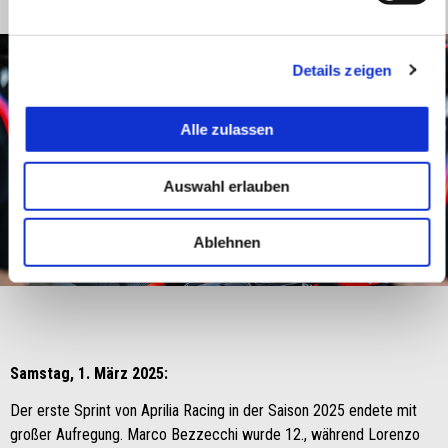
Details zeigen
Alle zulassen
Auswahl erlauben
Ablehnen
item
item
item
item
0
1
2
3
Item
Item
1
1
of
of
4
4
Samstag, 1. März 2025:
Der erste Sprint von Aprilia Racing in der Saison 2025 endete mit
großer Aufregung. Marco Bezzecchi wurde 12., während Lorenzo