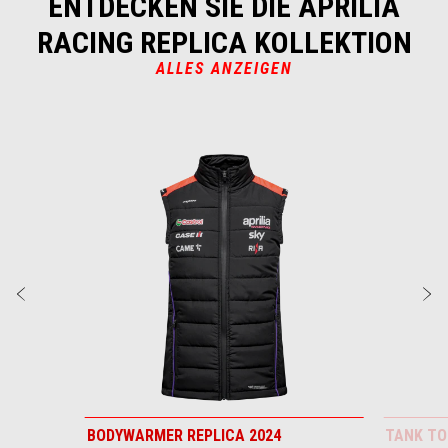
ENTDECKEN SIE DIE APRILIA
4
4
RACING REPLICA KOLLEKTION
ALLES ANZEIGEN
Item
1
of
4
zurück
w
BODYWARMER REPLICA 2024
TANK TO