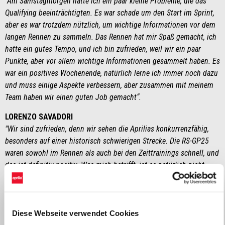
"Am Samstagmorgen hatte ich ein paar kleine Probleme, die das
Qualifying beeinträchtigten. Es war schade um den Start im Sprint,
aber es war trotzdem nützlich, um wichtige Informationen vor dem
langen Rennen zu sammeln. Das Rennen hat mir Spaß gemacht, ich
hatte ein gutes Tempo, und ich bin zufrieden, weil wir ein paar
Punkte, aber vor allem wichtige Informationen gesammelt haben. Es
war ein positives Wochenende, natürlich lerne ich immer noch dazu
und muss einige Aspekte verbessern, aber zusammen mit meinem
Team haben wir einen guten Job gemacht“.
LORENZO SAVADORI
"Wir sind zufrieden, denn wir sehen die Aprilias konkurrenzfähig,
besonders auf einer historisch schwierigen Strecke. Die RS-GP25
waren sowohl im Rennen als auch bei den Zeittrainings schnell, und
das ist definitiv positiv. Was mich betrifft, ist es natürlich nicht
einfach, die Feinabstimmung während eines Rennwochenendes
vorzunehmen, aber wir haben Fortschritte gemacht und einige
interessante Dinge herausgefunden, die auch für die Entwicklung
des Motorrads nützlich sein werden.“
Diese Webseite verwendet Cookies