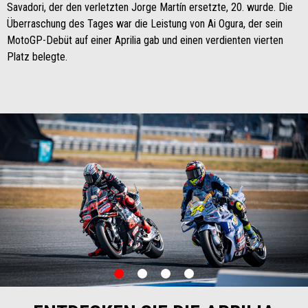
Savadori, der den verletzten Jorge Martín ersetzte, 20. wurde. Die
Überraschung des Tages war die Leistung von Ai Ogura, der sein
MotoGP-Debüt auf einer Aprilia gab und einen verdienten vierten
Platz belegte.
item
item
item
item
0
1
2
3
Item
Item
1
1
of
of