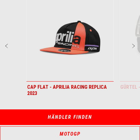
of
2
zurück
w
CAP FLAT - APRILIA RACING REPLICA
GÜRTEL -
2023
HÄNDLER FINDEN
MOTOGP