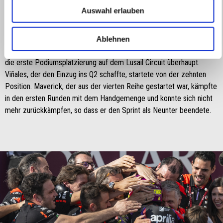
des Sprints verlor der Spanier vier Positionen und verteidigte sich
Auswahl erlauben
dann gegen die Angriffe seiner Konkurrenten. Vier Runden vor
Schluss gelang Aleix ein großartiges Comeback mit mehreren
Überholmanövern, von denen das letzte, das für den dritten Platz
Ablehnen
entscheidend war, auf Pecco Bagnaia fiel. Für Aleix und Aprilia ist es
die erste Podiumsplatzierung auf dem Lusail Circuit überhaupt.
Viñales, der den Einzug ins Q2 schaffte, startete von der zehnten
Position. Maverick, der aus der vierten Reihe gestartet war, kämpfte
in den ersten Runden mit dem Handgemenge und konnte sich nicht
mehr zurückkämpfen, so dass er den Sprint als Neunter beendete.