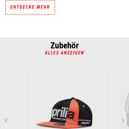
ENTDECKE MEHR
Zubehör
ALLES ANZEIGEN
Item
1
of
2
zurück
w