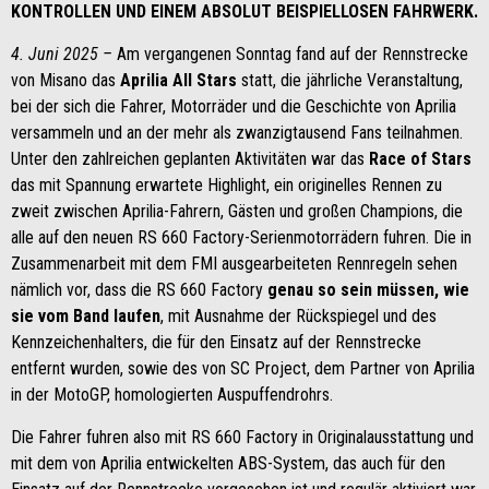
KONTROLLEN UND EINEM ABSOLUT BEISPIELLOSEN FAHRWERK.
4. Juni 2025 –
Am vergangenen Sonntag fand auf der Rennstrecke
von Misano das
Aprilia All Stars
statt, die jährliche Veranstaltung,
bei der sich die Fahrer, Motorräder und die Geschichte von Aprilia
versammeln und an der mehr als zwanzigtausend Fans teilnahmen.
Unter den zahlreichen geplanten Aktivitäten war das
Race of Stars
das mit Spannung erwartete Highlight, ein originelles Rennen zu
zweit zwischen Aprilia-Fahrern, Gästen und großen Champions, die
alle auf den neuen RS 660 Factory-Serienmotorrädern fuhren. Die in
Zusammenarbeit mit dem FMI ausgearbeiteten Rennregeln sehen
nämlich vor, dass die RS 660 Factory
genau so sein müssen, wie
sie vom Band laufen
, mit Ausnahme der Rückspiegel und des
Kennzeichenhalters, die für den Einsatz auf der Rennstrecke
entfernt wurden, sowie des von SC Project, dem Partner von Aprilia
in der MotoGP, homologierten Auspuffendrohrs.
Die Fahrer fuhren also mit RS 660 Factory in Originalausstattung und
mit dem von Aprilia entwickelten ABS-System, das auch für den