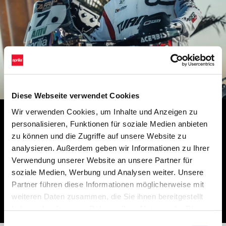
Diese Webseite verwendet Cookies
Wir verwenden Cookies, um Inhalte und Anzeigen zu
Es war eine sehr aufregende Erfahrung. Ich verdanke dem Team
personalisieren, Funktionen für soziale Medien anbieten
Guareschi so viel, das einen unglaublichen Job gemacht hat. Die
zu können und die Zugriffe auf unsere Website zu
Tuareg-Rallye ist fantastisch, ich hatte eine tolle Zeit. Am Ende
analysieren. Außerdem geben wir Informationen zu Ihrer
schließe ich mit einem sechsten Platz in der Gesamtwertung,
Verwendung unserer Website an unsere Partner für
dem ersten Platz bei den Junioren und dem dritten Platz bei den
soziale Medien, Werbung und Analysen weiter. Unsere
Mehrzylindern ab, ich bin wirklich zufrieden mit dem
Partner führen diese Informationen möglicherweise mit
Endergebnis. Ein großer Glückwunsch geht auch an meine
weiteren Daten zusammen, die Sie ihnen bereitgestellt
Teamkollegen.
haben oder die sie im Rahmen Ihrer Nutzung der Dienste
gesammelt haben.
Einwilligungsauswahl