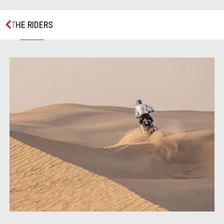
THE RIDERS
Item
4
of
4