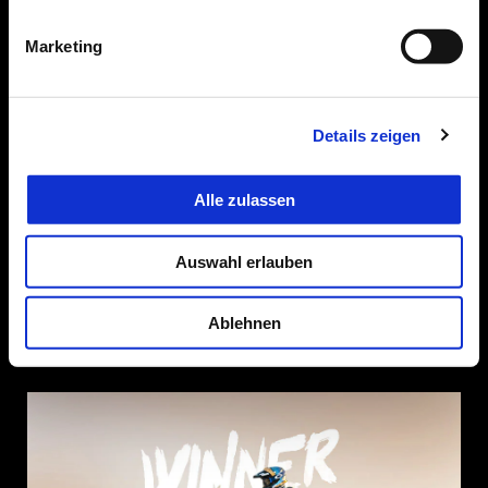
MOTORALLY & RAID TT
Marketing
Die italienische Motorallye-Meisterschaft ist eine ständige
Herausforderung an die Fahr- und Navigationsfähigkeiten der
Fahrer und an die Vielseitigkeit und Wettbewerbsfähigkeit der
Details zeigen
Tuareg 660, auf den anspruchsvollsten Strecken.
MEHR ERFAHREN
Alle zulassen
Auswahl erlauben
Ablehnen