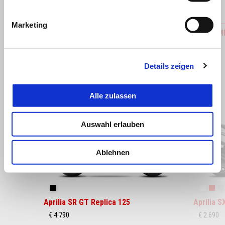
Marketing
Aprilia MIA
Aprilia 
Details zeigen
Item
Alle zulassen
1
of
2
Auswahl erlauben
Ablehnen
zurück
w
GP Replica
Essence
Pow
Aprilia SR GT Replica 125
Aprilia S
€ 4.790
€ 2.690