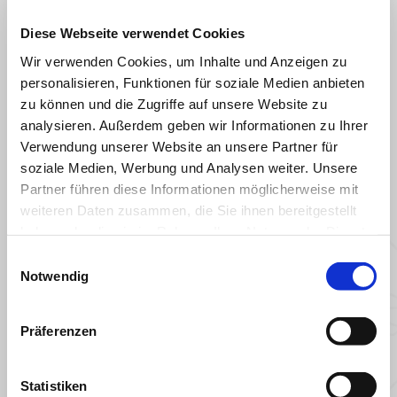
Diese Webseite verwendet Cookies
Wir verwenden Cookies, um Inhalte und Anzeigen zu
personalisieren, Funktionen für soziale Medien anbieten
zu können und die Zugriffe auf unsere Website zu
analysieren. Außerdem geben wir Informationen zu Ihrer
Verwendung unserer Website an unsere Partner für
ALLES ANZEIGEN
soziale Medien, Werbung und Analysen weiter. Unsere
Partner führen diese Informationen möglicherweise mit
Item
1
weiteren Daten zusammen, die Sie ihnen bereitgestellt
of
6
haben oder die sie im Rahmen Ihrer Nutzung der Dienste
gesammelt haben.
Einwilligungsauswahl
Notwendig
zurück
w
Präferenzen
Statistiken