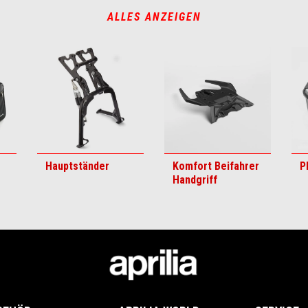
ALLES ANZEIGEN
Hauptständer
Komfort Beifahrer
P
Handgriff