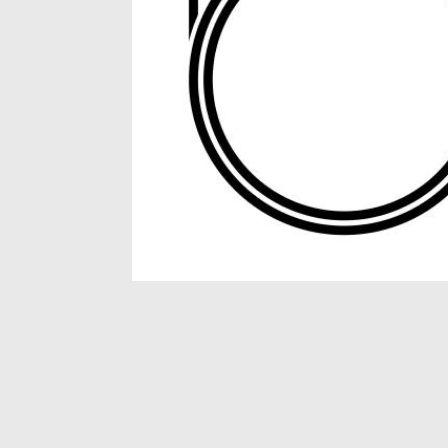
Item
1
of
1