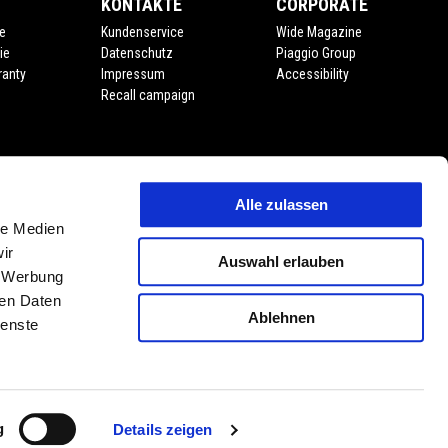
KONTAKTE
CORPORATE
e
Kundenservice
Wide Magazine
ie
Datenschutz
Piaggio Group
ranty
Impressum
Accessibility
Recall campaign
Alle zulassen
le Medien
ir
Auswahl erlauben
, Werbung
ren Daten
Ablehnen
ienste
DE
WÄHLEN SIE IHRE LOKALE WEBSITE
g
Details zeigen