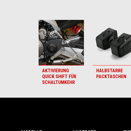
Item
1
of
6
AKTIVIERUNG
HALBSTARRE
QUICK SHIFT FÜR
PACKTASCHEN
SCHALTUMKEHR
Fußnote