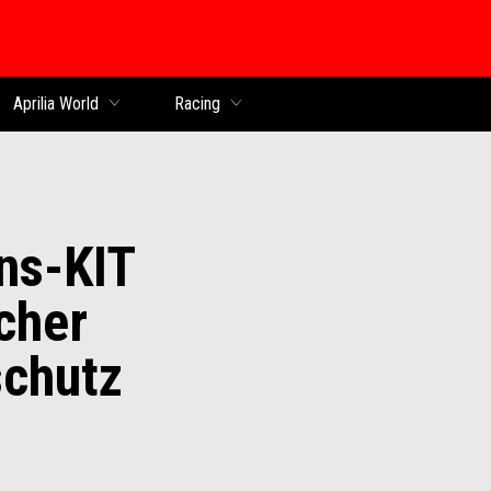
Aprilia World
Racing
ons-KIT
cher
schutz