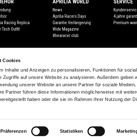
BEHÖR
APRILIA WORLD
SERVICE
eidung
News
Kundenservic
ehör
Aprilia Racers Days
4 jahre garant
lia Racing Replica
Garantie Verlängerung
Premium war
r Tech Outfit
Wide Magazine
#bearacer club
t Cookies
 Inhalte und Anzeigen zu personalisieren, Funktionen für sozia
e Zugriffe auf unsere Website zu analysieren. Außerdem geben w
rwendung unserer Website an unsere Partner für soziale Medien
re Partner führen diese Informationen möglicherweise mit weite
ereitgestellt haben oder die sie im Rahmen Ihrer Nutzung der D
Präferenzen
Statistiken
Marketin