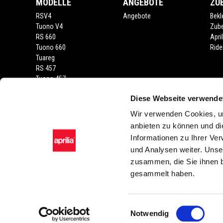
MODELLE
ANGEBOTE
ZU
RSV4
Angebote
Bekl
Tuono V4
Zub
RS 660
Apri
Tuono 660
Ride
Tuareg
RS 457
Tuono 457
RS 125
Diese Webseite verwende
Tuono
SX 125
Wir verwenden Cookies, um
RX 125
anbieten zu können und di
SR GT 400
Informationen zu Ihrer Ve
SR GT
und Analysen weiter. Unse
SXR
zusammen, die Sie ihnen b
gesammelt haben.
Facebook
Instagram
Twitter
YouTube
Einwilligungsauswahl
Notwendig