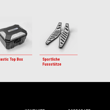
lastic Top Box
Sportliche
Fussstütze