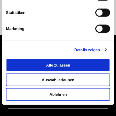
Statistiken
Installation kit - APRILIA MIA
Installation kit - Electronic
Multimedia platform
anti-theft system
Marketing
Fußnote
Details zeigen
Alle zulassen
MODELLE
Auswahl erlauben
ANGEBOTE
Ablehnen
ZUBEHÖR