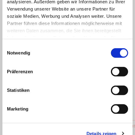
analysieren. Außerdem geben wir Informationen zu Ihrer
Verwendung unserer Website an unsere Partner für
soziale Medien, Werbung und Analysen weiter. Unsere
Partner führen diese Informationen möglicherweise mit
ALLES ANZEIGEN
weiteren Daten zusammen, die Sie ihnen bereitgestellt
haben oder die sie im Rahmen Ihrer Nutzung der Dienste
Item
1
of
gesammelt haben.
Einwilligungsauswahl
6
Notwendig
Präferenzen
zurück
w
Statistiken
Marketing
Aprilia MIA
GPS Sen
Details zeigen