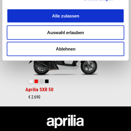
Alle zulassen
Item
1
of
Auswahl erlauben
1
Ablehnen
Essence white
Power Red
Instinctive Grey
Enigma Black
Aprilia SXR 50
€ 2.690
Fußnote