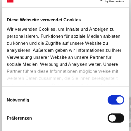
Protektoren enthalten bereits die Aufnahme der LED-Leuchten.
Diese Webseite verwendet Cookies
Wir verwenden Cookies, um Inhalte und Anzeigen zu
personalisieren, Funktionen für soziale Medien anbieten
zu können und die Zugriffe auf unsere Website zu
analysieren. Außerdem geben wir Informationen zu Ihrer
Verwendung unserer Website an unsere Partner für
soziale Medien, Werbung und Analysen weiter. Unsere
Partner führen diese Informationen möglicherweise mit
weiteren Daten zusammen, die Sie ihnen bereitgestellt
Item
1
of
haben oder die sie im Rahmen Ihrer Nutzung der Dienste
5
gesammelt haben.
Einwilligungsauswahl
Notwendig
zurück
w
Präferenzen