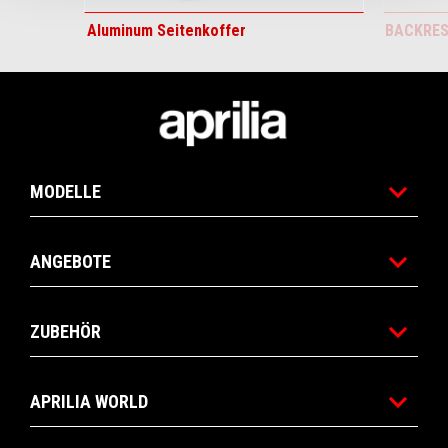
Aluminum Seitenkoffer
BACKREST
Fußnote
MODELLE
ANGEBOTE
ZUBEHÖR
APRILIA WORLD