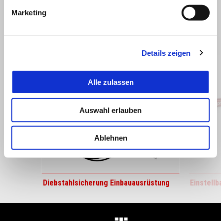
Marketing
ALLES ANZEIGEN
Item
1
of
Details zeigen
6
Alle zulassen
Auswahl erlauben
zurück
w
Ablehnen
Diebstahlsicherung Einbauausrüstung
Einstell
Fußnote