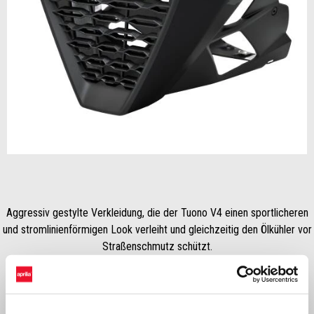
zurück
wei
Item
1
of
2
Aggressiv gestylte Verkleidung, die der Tuono V4 einen sportlicheren
und stromlinienförmigen Look verleiht und gleichzeitig den Ölkühler vor
Straßenschmutz schützt.