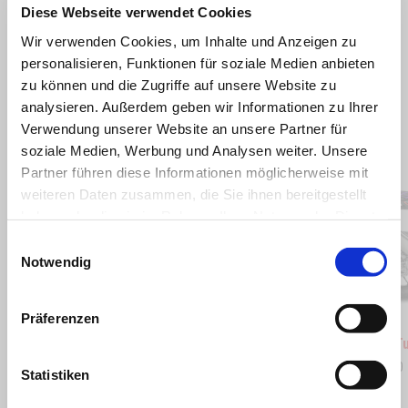
Diese Webseite verwendet Cookies
Wir verwenden Cookies, um Inhalte und Anzeigen zu
personalisieren, Funktionen für soziale Medien anbieten
zu können und die Zugriffe auf unsere Website zu
analysieren. Außerdem geben wir Informationen zu Ihrer
Verwendung unserer Website an unsere Partner für
Item
soziale Medien, Werbung und Analysen weiter. Unsere
1
of
Partner führen diese Informationen möglicherweise mit
2
weiteren Daten zusammen, die Sie ihnen bereitgestellt
haben oder die sie im Rahmen Ihrer Nutzung der Dienste
gesammelt haben.
Einwilligungsauswahl
zurück
w
Notwendig
Präferenzen
Scorpion Yellow
Shark Grey
Shaked
Aprilia Tuono V4 1100
Aprilia 
€ 23.590
€ 29.990
Statistiken