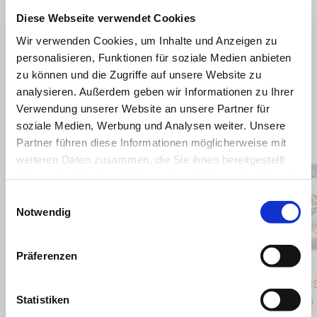
Diese Webseite verwendet Cookies
Wir verwenden Cookies, um Inhalte und Anzeigen zu
personalisieren, Funktionen für soziale Medien anbieten
zu können und die Zugriffe auf unsere Website zu
analysieren. Außerdem geben wir Informationen zu Ihrer
Verwendung unserer Website an unsere Partner für
soziale Medien, Werbung und Analysen weiter. Unsere
Item
1
Partner führen diese Informationen möglicherweise mit
of
6
weiteren Daten zusammen, die Sie ihnen bereitgestellt
haben oder die sie im Rahmen Ihrer Nutzung der Dienste
gesammelt haben.
Einwilligungsauswahl
Notwendig
zurück
w
Präferenzen
Blue Marlin
Venom Yellow
Blue Ma
Ven
Aprilia RS 660
Aprilia R
Statistiken
€ 13.390
€ 13.390