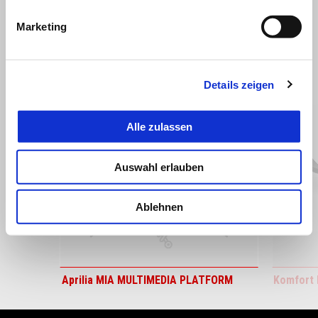
Marketing
ALLES ANZEIGEN
Item
1
Details zeigen
of
6
Alle zulassen
Auswahl erlauben
zurück
w
Ablehnen
Aprilia MIA MULTIMEDIA PLATFORM
Komfort 