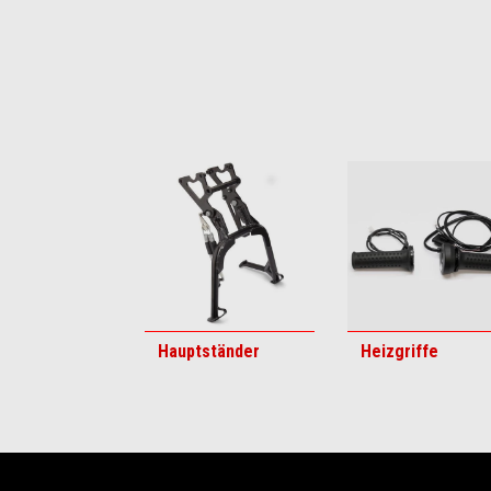
Item
1
of
6
Hauptständer
Heizgriffe
Fußnote