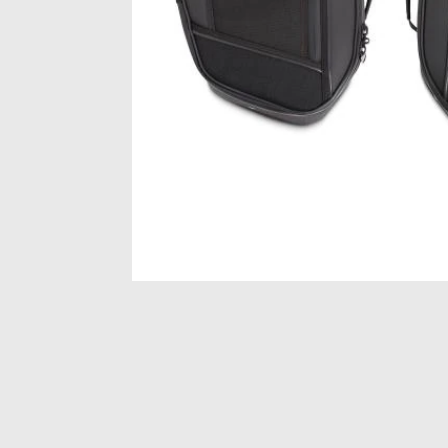
Item
1
of
1