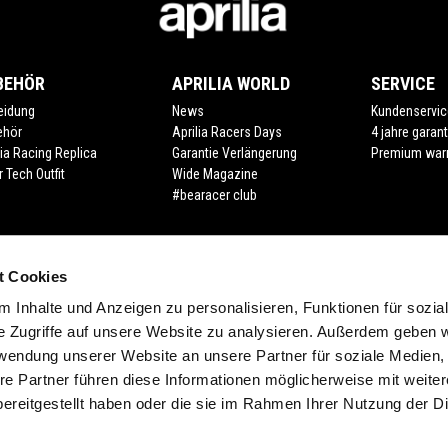
BEHÖR
APRILIA WORLD
SERVICE
eidung
News
Kundenservic
ehör
Aprilia Racers Days
4 jahre garant
lia Racing Replica
Garantie Verlängerung
Premium war
r Tech Outfit
Wide Magazine
#bearacer club
t Cookies
 Inhalte und Anzeigen zu personalisieren, Funktionen für sozia
e Zugriffe auf unsere Website zu analysieren. Außerdem geben w
rwendung unserer Website an unsere Partner für soziale Medien
re Partner führen diese Informationen möglicherweise mit weite
ereitgestellt haben oder die sie im Rahmen Ihrer Nutzung der D