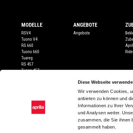
MODELLE
ANGEBOTE
ZU
RSV4
Angebote
Bekl
Tuono V4
Zub
RS 660
Apri
Tuono 660
Ride
Tuareg
RS 457
Tuono 457
RS 125
Diese Webseite verwende
Tuono
SX 125
Wir verwenden Cookies, um
RX 125
anbieten zu können und di
SR GT 400
Informationen zu Ihrer Ve
SR GT
und Analysen weiter. Unse
SXR
zusammen, die Sie ihnen b
gesammelt haben.