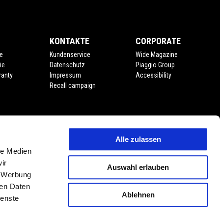
KONTAKTE
CORPORATE
e
Kundenservice
Wide Magazine
ie
Datenschutz
Piaggio Group
ranty
Impressum
Accessibility
Recall campaign
Alle zulassen
le Medien
ir
Auswahl erlauben
, Werbung
ren Daten
Ablehnen
ienste