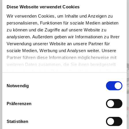
Diese Webseite verwendet Cookies
Wir verwenden Cookies, um Inhalte und Anzeigen zu
personalisieren, Funktionen für soziale Medien anbieten
zu können und die Zugriffe auf unsere Website zu
analysieren. Außerdem geben wir Informationen zu Ihrer
Verwendung unserer Website an unsere Partner für
Item
1
soziale Medien, Werbung und Analysen weiter. Unsere
of
2
Partner führen diese Informationen möglicherweise mit
weiteren Daten zusammen, die Sie ihnen bereitgestellt
haben oder die sie im Rahmen Ihrer Nutzung der Dienste
gesammelt haben.
Einwilligungsauswahl
zurück
w
Notwendig
Hailstorm White
Tornado Green
Rally
Präferenzen
Tuareg 660
Tuareg R
€ 13.490
€ 15.990
Statistiken