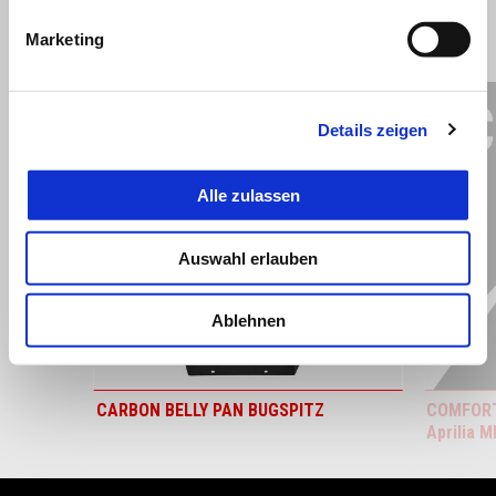
Marketing
ALLES ANZEIGEN
Item
1
of
6
Details zeigen
Alle zulassen
Auswahl erlauben
zurück
w
Ablehnen
CARBON BELLY PAN BUGSPITZ
COMFORT 
Aprilia 