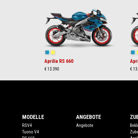
1
of
4
Blue Marlin
Venom Yellow
Bl
Aprilia RS 660
Apr
€ 13.390
€ 13
Fußnote
MODELLE
ANGEBOTE
ZU
RSV4
Angebote
Bekl
Tuono V4
Zub