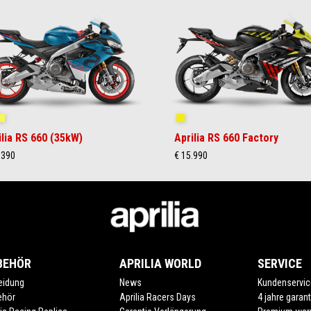
ue Marlin
Venom Yellow
Shakedown Yellow
ilia RS 660 (35kW)
Aprilia RS 660 Factory
.390
€ 15.990
BEHÖR
APRILIA WORLD
SERVICE
eidung
News
Kundenservic
ehör
Aprilia Racers Days
4 jahre garant