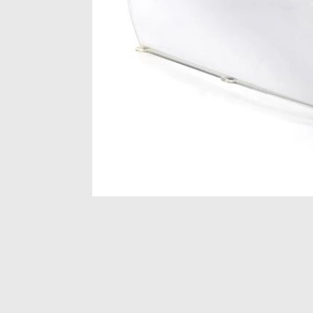
Item
1
of
1