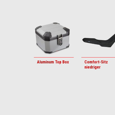
Item
1
of
6
Aluminum Top Box
Comfort-Sitz
niedriger
Item