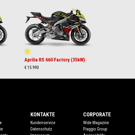
Shakedown Yellow
Aprilia RS 660 Factory (35kW)
€ 15.990
KONTAKTE
CORPORATE
e
Kundenservice
Wide Magazine
ie
Datenschutz
Piaggio Group