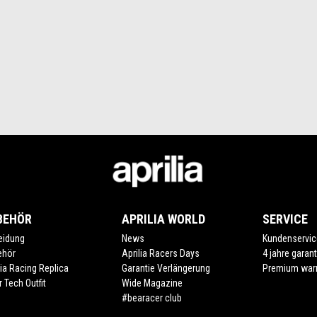
BEHÖR
APRILIA WORLD
SERVICE
eidung
News
Kundenservic
ehör
Aprilia Racers Days
4 jahre garant
lia Racing Replica
Garantie Verlängerung
Premium war
r Tech Outfit
Wide Magazine
#bearacer club