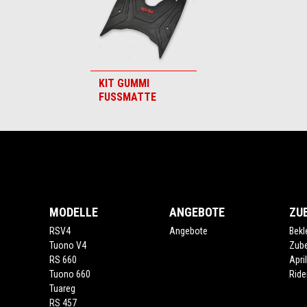
KIT GUMMI
FUSSMATTE
Fußnote
MODELLE
ANGEBOTE
ZU
RSV4
Angebote
Bekl
Tuono V4
Zub
RS 660
Apri
Tuono 660
Ride
Tuareg
RS 457