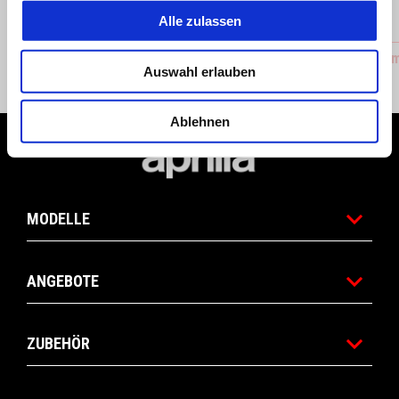
Alle zulassen
APRILIA MIA MULTIMEDIA PLATTFORM
Aluminum
Auswahl erlauben
PMP 3.0
Ablehnen
Fußnote
MODELLE
ANGEBOTE
ZUBEHÖR