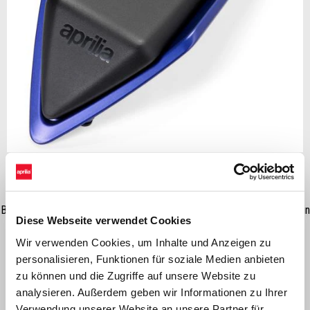
Item
1
of
1
Bietet die Möglichkeit, den Soziussitz zu entfernen und das Motorrad in
Diese Webseite verwendet Cookies
ein einsitziges Fahrzeug zu verwandeln. Erhältlich in verschiedenen
Wir verwenden Cookies, um Inhalte und Anzeigen zu
Farben, um Fahrzeuge Grafiken Einfache Passform und gleiche
personalisieren, Funktionen für soziale Medien anbieten
Verarbeitung des Fahrzeugs Körper, machen dieses Zubehör der
zu können und die Zugriffe auf unsere Website zu
perfekte letzte Schliff für Solo-Fahrer.
analysieren. Außerdem geben wir Informationen zu Ihrer
Verwendung unserer Website an unsere Partner für