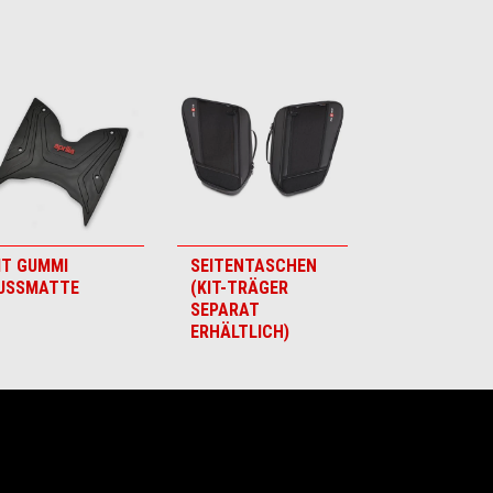
IT GUMMI
SEITENTASCHEN
USSMATTE
(KIT-TRÄGER
SEPARAT
ERHÄLTLICH)