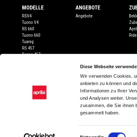
MODELLE
ANGEBOTE
ZU
RSV4
Angebote
Bekl
Tuono V4
Zub
RS 660
Apri
Tuono 660
Ride
Tuareg
RS 457
Tuono 457
RS 125
Diese Webseite verwende
Tuono
SX 125
Wir verwenden Cookies, um
RX 125
anbieten zu können und di
SR GT 400
Informationen zu Ihrer Ve
SR GT
und Analysen weiter. Unse
SXR
zusammen, die Sie ihnen b
gesammelt haben.
Facebook
Instagram
Twitter
YouTube
Einwilligungsauswahl