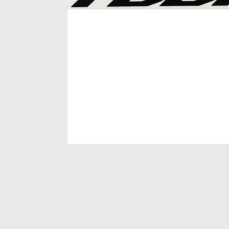
Item
1
of
1