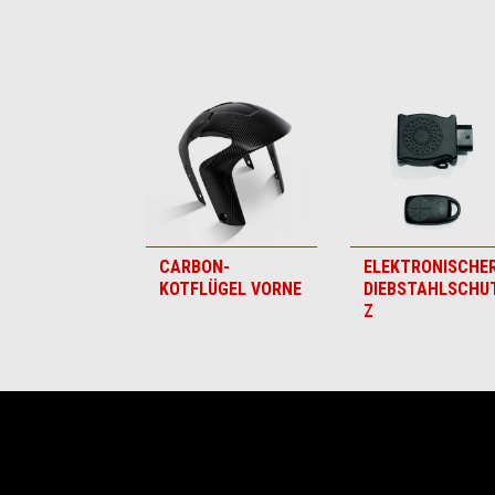
Item
1
of
6
CARBON-
ELEKTRONISCHE
KOTFLÜGEL VORNE
DIEBSTAHLSCHU
Z
Fußnote