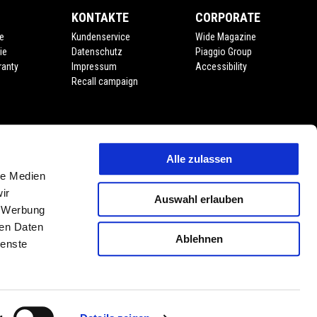
KONTAKTE
CORPORATE
e
Kundenservice
Wide Magazine
ie
Datenschutz
Piaggio Group
ranty
Impressum
Accessibility
Recall campaign
Alle zulassen
le Medien
ir
Auswahl erlauben
, Werbung
ren Daten
Ablehnen
ienste
DE
WÄHLEN SIE IHRE LOKALE WEBSITE