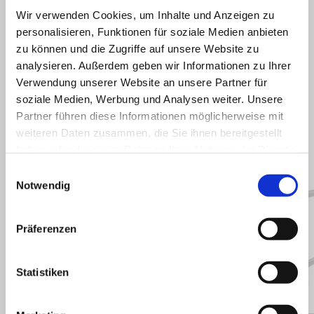
Wir verwenden Cookies, um Inhalte und Anzeigen zu
personalisieren, Funktionen für soziale Medien anbieten
zu können und die Zugriffe auf unsere Website zu
analysieren. Außerdem geben wir Informationen zu Ihrer
Verwendung unserer Website an unsere Partner für
ALLES ANZEIGEN
soziale Medien, Werbung und Analysen weiter. Unsere
Partner führen diese Informationen möglicherweise mit
Item
1
weiteren Daten zusammen, die Sie ihnen bereitgestellt
of
6
haben oder die sie im Rahmen Ihrer Nutzung der Dienste
gesammelt haben.
Einwilligungsauswahl
Notwendig
zurück
w
Präferenzen
Statistiken