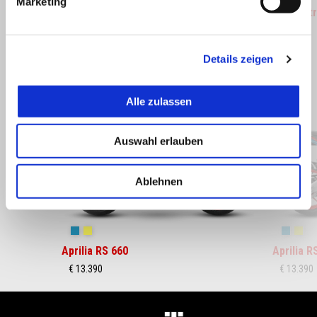
Marketing
BEINABDECKUNG
Gepäckt
Details zeigen
Item
Alle zulassen
1
of
6
Auswahl erlauben
Ablehnen
zurück
w
Blue Marlin
Venom Yellow
Blue Ma
Ven
Aprilia RS 660
Aprilia R
€ 13.390
€ 13.390
Fußnote