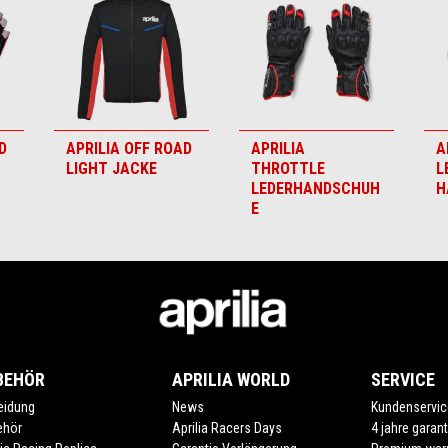
D
APRILIA OFF ROAD
APRILIA
A
LIGHT JACKE
THROTTLE
L
LEDERHANDSCHUH
H
E
BEHÖR
APRILIA WORLD
SERVICE
eidung
News
Kundenservic
ehör
Aprilia Racers Days
4 jahre garant