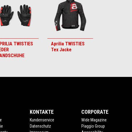
PRILIA TWISTIES
Aprilia TWISTIES
EDER
Tex Jacke
ANDSCHUHE
KONTAKTE
CORPORATE
e
Kundenservice
Wide Magazine
ie
Datenschutz
Piaggio Group