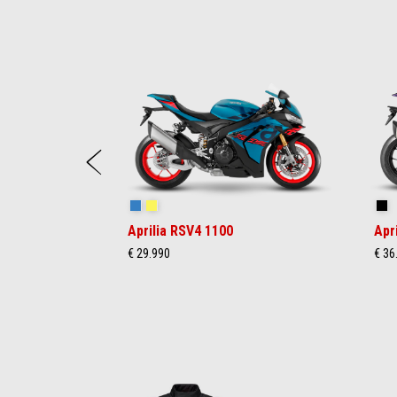
Item
1
of
13
zurück
Stingray Blue
Poison Yellow
Sh
Aprilia RSV4 1100
Apr
€ 29.990
€ 36
Item
1
of