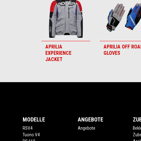
6
APRILIA
APRILIA OFF ROA
EXPERIENCE
GLOVES
JACKET
Fußnote
MODELLE
ANGEBOTE
ZU
RSV4
Angebote
Bekl
Tuono V4
Zub