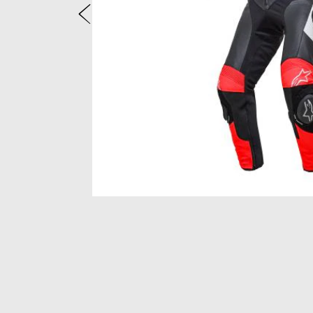
zurück
Item
1
of
2