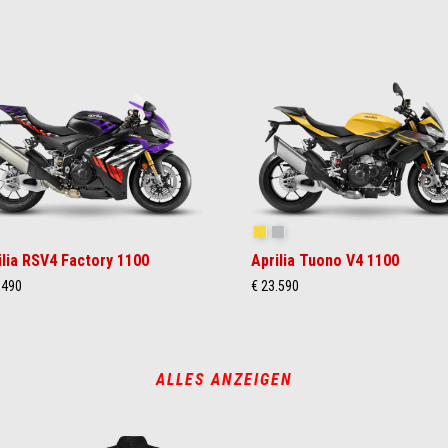
akedown Indigo
Scorpion Yellow
Shark Grey
ilia RSV4 Factory 1100
Aprilia Tuono V4 1100
.490
€ 23.590
ALLES ANZEIGEN